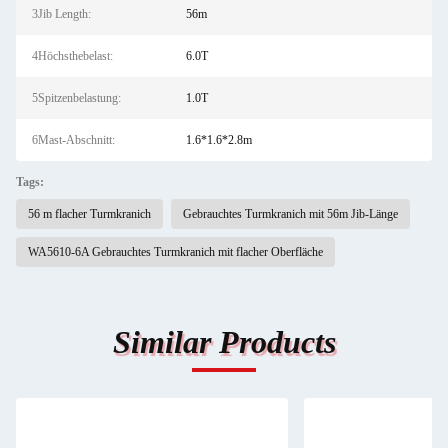
3Jib Length:
56m
4Höchsthebelast:
6.0T
5Spitzenbelastung:
1.0T
6Mast-Abschnitt:
1.6*1.6*2.8m
Tags:
56 m flacher Turmkranich
Gebrauchtes Turmkranich mit 56m Jib-Länge
WA5610-6A Gebrauchtes Turmkranich mit flacher Oberfläche
Similar Products