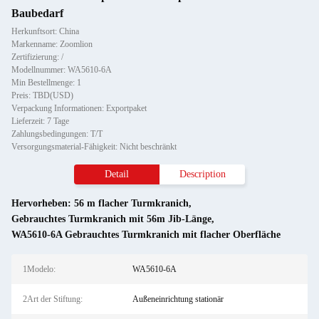
Baubedarf
Herkunftsort: China
Markenname: Zoomlion
Zertifizierung: /
Modellnummer: WA5610-6A
Min Bestellmenge: 1
Preis: TBD(USD)
Verpackung Informationen: Exportpaket
Lieferzeit: 7 Tage
Zahlungsbedingungen: T/T
Versorgungsmaterial-Fähigkeit: Nicht beschränkt
Detail
Description
Hervorheben:
56 m flacher Turmkranich
,
Gebrauchtes Turmkranich mit 56m Jib-Länge
,
WA5610-6A Gebrauchtes Turmkranich mit flacher Oberfläche
1Modelo:
WA5610-6A
2Art der Stiftung:
Außeneinrichtung stationär