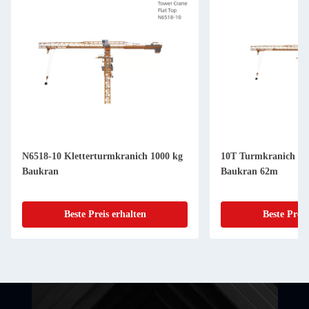
N6518-10 Kletterturmkranich 1000 kg
10T Turmkranich Fl
Baukran
Baukran 62m
Beste Preis erhalten
Beste Preis