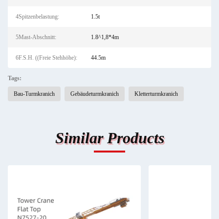
4Spitzenbelastung:
1.5t
5Mast-Abschnitt:
1.8^1,8*4m
6F.S.H. ((Freie Stehhöhe):
44.5m
Tags:
Bau-Turmkranich
Gebäudeturmkranich
Kletterturmkranich
Similar Products