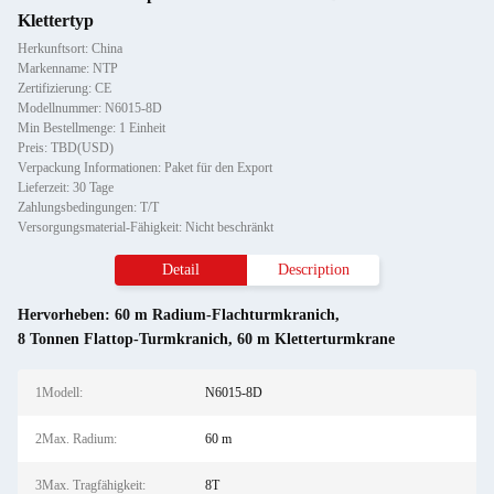
Klettertyp
Herkunftsort: China
Markenname: NTP
Zertifizierung: CE
Modellnummer: N6015-8D
Min Bestellmenge: 1 Einheit
Preis: TBD(USD)
Verpackung Informationen: Paket für den Export
Lieferzeit: 30 Tage
Zahlungsbedingungen: T/T
Versorgungsmaterial-Fähigkeit: Nicht beschränkt
Detail
Description
Hervorheben:
60 m Radium-Flachturmkranich
,
8 Tonnen Flattop-Turmkranich
,
60 m Kletterturmkrane
1Modell:
N6015-8D
2Max. Radium:
60 m
3Max. Tragfähigkeit:
8T