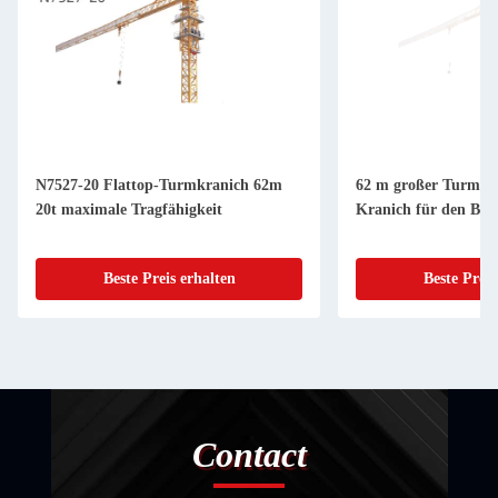
N7527-20 Flattop-Turmkranich 62m
62 m großer Turmkr
20t maximale Tragfähigkeit
Kranich für den Ba
Beste Preis erhalten
Beste Preis
Contact