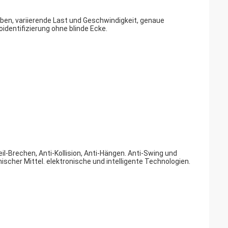
die Installation, Entfernung und das Heben des Turmkrans
d aus einer Blechstruktur, die bei Transport und Lagerung
 gesenkt werden.
 entfernt werden, wodurch ein solcher Turmkranich leicht
uheben ist.