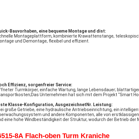
ochintegrierte intelligente elektrische Überwachung, reibungsloses H
ositionierung, vollständige Abdeckung der Echtzeitüberwachung, Risiko
reifach
Sicherheit und
zuverlässig:
ti-Rutschhaken, Anti-Überlastung, Anti-Schlag, Anti-Turm-Fall, Anti-Se
ti-Wendung Sicherheitsfunktionen.Dreifacher Schutz mittels mechanis