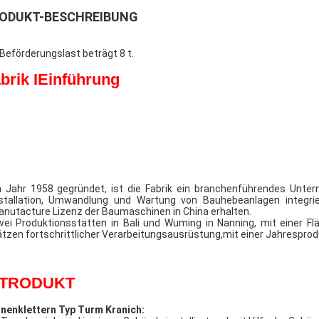
ODUKT-BESCHREIBUNG
 Beförderungslast beträgt 8 t.
brik I
Einführung
 Jahr 1958 gegründet, ist die Fabrik ein branchenführendes Unter
stallation, Umwandlung und Wartung von Bauhebeanlagen integriert
nutacture Lizenz der Baumaschinen in China erhalten.
ei Produktionsstätten in Bali und Wuming in Nanning, mit einer 
tzen fortschrittlicher Verarbeitungsausrüstung,mit einer Jahresprod
NTRODUKT
nnenklettern
Typ
Turm
Kranich: