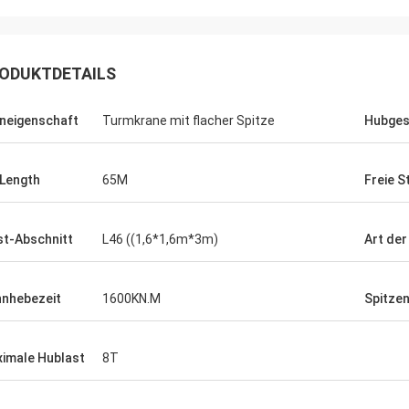
ODUKTDETAILS
neigenschaft
Turmkrane mit flacher Spitze
Hubges
 Length
65M
Freie 
t-Abschnitt
L46 ((1,6*1,6m*3m)
Art der
nhebezeit
1600KN.M
Spitze
imale Hublast
8T