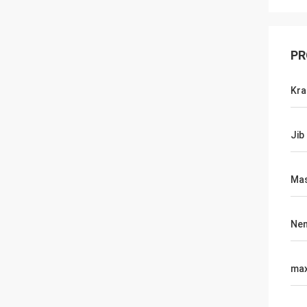
PR
Kra
Jib
Mas
Nen
max