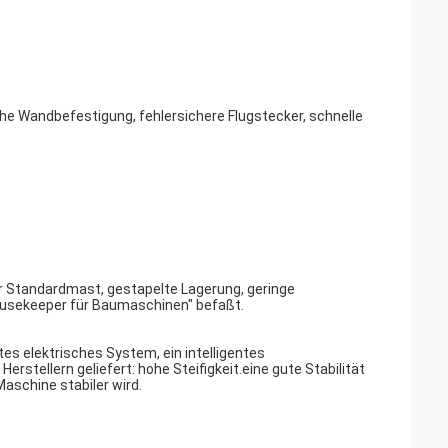
eben, variierende Last und Geschwindigkeit, genaue
identifizierung ohne blinde Ecke.
il-Brechen, Anti-Kollision, Anti-Hängen. Anti-Swing und
cher Mittel. elektronische und intelligente Technologien.