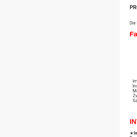
PR
Die
Fa
Im
In
Ma
Zw
Sä
I
★
I