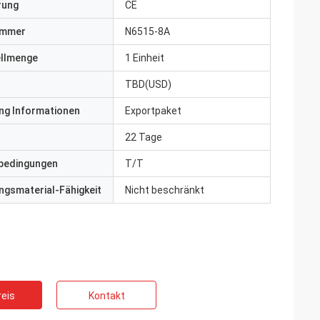
erung
CE
ummer
N6515-8A
ellmenge
1 Einheit
TBD(USD)
ng Informationen
Exportpaket
22 Tage
bedingungen
T/T
gsmaterial-Fähigkeit
Nicht beschränkt
eis
Kontakt