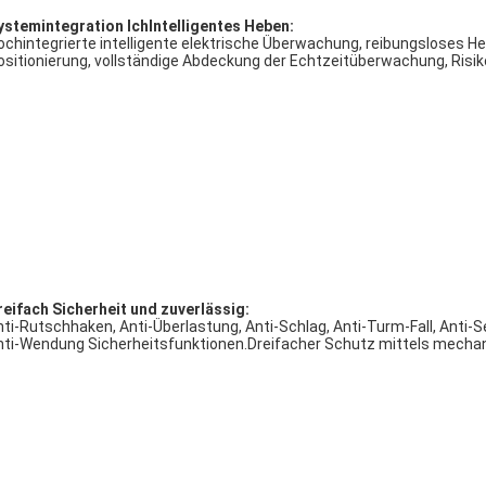
nnenkäfigturm
Kranich:
 Schwerpunkt des Jackings ruht auf der Mitte des Turmkörpers, was 
biler und sicherer macht.Die Standardabschnitte des Turmkörpers sin
iger Platz einnimmt, wodurch die Kosten für Transport und Lagerung
ußen
Käfig
Typ
Turm
Kranich:
 Standardabschnitte des Turmkörpers können als Ganzes montiert und
uschließen, sicher und in Betrieb zu nehmen und schnell auf- und abz
genschaften
ystemintegration
Ich
Intelligentes Heben: