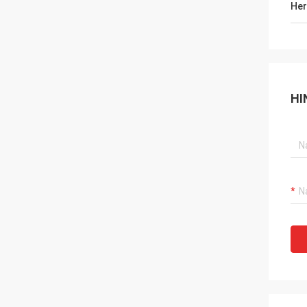
Her
HI