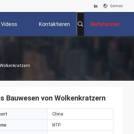
German
Videos
Kontaktieren
Referenzen
Sie Uns
Wolkenkratzern
as Bauwesen von Wolkenkratzern
sort
China
ame
NTP