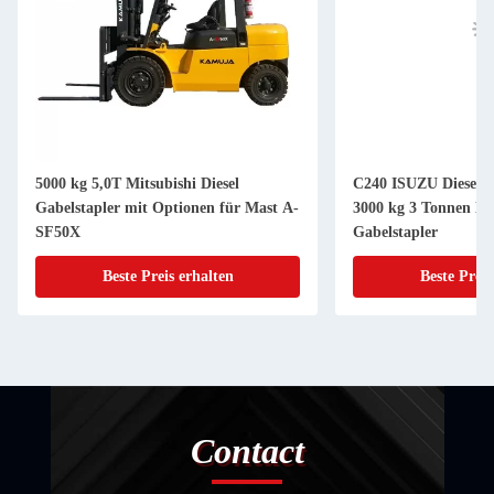
5000 kg 5,0T Mitsubishi Diesel
C240 ISUZU Dieselmo
Gabelstapler mit Optionen für Mast A-
3000 kg 3 Tonnen Di
SF50X
Gabelstapler
Beste Preis erhalten
Beste Preis
Contact