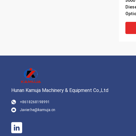
5000 
Diese
Optio
SF50
Hunan Kamuja Machinery & Equipment Co.,Ltd
+8618268198991
Javier.he@kamuja.cn
35 T
Gabe
Cumm