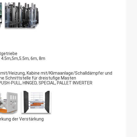
tgetriebe
rei 4.5m,5m,5.5m, 6m, 8m
ne mit/Heizung, Kabine mit/Klimaanlage/Schalldämpfer und
e Schnittstelle für dreistufige Masten
 PUSH-PULL, HINGED, SPECIAL, PALLET INVERTER
ärkung der Verstärkung