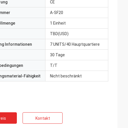
erung
CE
ummer
A-SF20
ellmenge
1 Einheit
TBD(USD)
ng Informationen
7 UNITS/40 Hauptquartiere
30 Tage
bedingungen
T/T
gsmaterial-Fähigkeit
Nicht beschränkt
eis
Kontakt