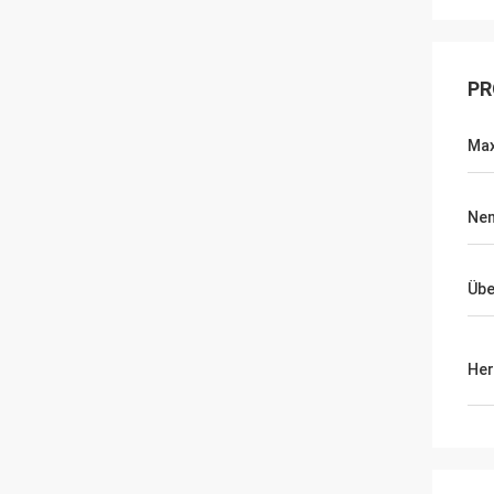
PR
Max
Nen
Übe
Her