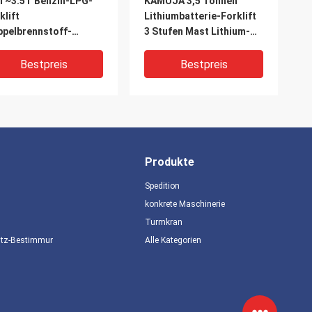
T~3.5T Benzin-LPG-
KAMUJA 3,5 Tonnen
klift
Lithiumbatterie-Forklift
pelbrennstoff-
3 Stufen Mast Lithium-
klift NISSAN Motor
Forklift
1/K25
Bestpreis
Bestpreis
Produkte
Spedition
konkrete Maschinerie
Turmkran
utz-Bestimmungen
Alle Kategorien
ZU 3,5 Tonnen Diesel-
Einheit für die
klift 3500 kg Diesel-
Bereitstellung von
klift
elektrischen
Spannungssysteme