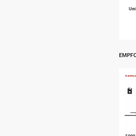
Umb
EMPFO