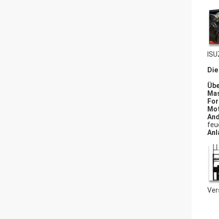
ISU
Die
Übe
Mas
For
Mot
And
feu
Anl
Ver