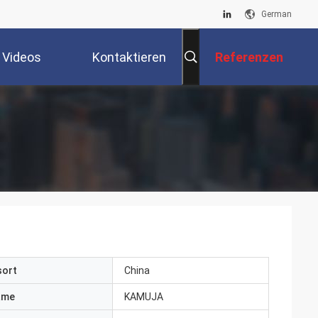
German
Videos
Kontaktieren
Referenzen
Sie Uns
sort
China
ame
KAMUJA