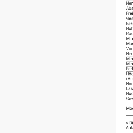
Nen
Abs
Fre
Ges
Bre
Höh
Rad
Min
Mas
Vor
Hin
Min
Min
For
Höc
(Vo
Höc
Las
Höc
Gew
Mod
※ D
Ank