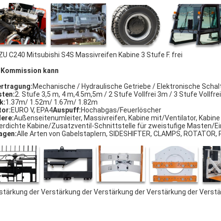
ZU C240 Mitsubishi S4S Massivreifen Kabine 3 Stufe F. frei
 Kommission kann
rtragung:
Mechanische / Hydraulische Getriebe / Elektronische Schal
ten:
2. Stufe 3,5 m, 4 m,4.5m,5m / 2 Stufe Vollfrei 3m / 3 Stufe Vollf
k:
1.37m/ 1.52m/ 1.67m/ 1.82m
or:
EURO V, EPA4
Auspuff:
Hochabgas/Feuerlöscher
ere:
Außenseitenumleiter, Massivreifen, Kabine mit/Ventilator, Kabi
erdichte Kabine/Zusatzventil-Schnittstelle für zweistufige Masten/Ein
agen:
Alle Arten von Gabelstaplern, SIDESHIFTER, CLAMPS, ROTATOR,
stärkung der Verstärkung der Verstärkung der Verstärkung der Verst