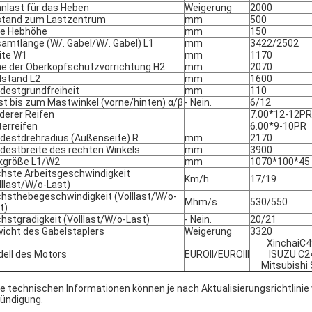
nlast für das Heben
Weigerung
2000
tand zum Lastzentrum
mm
500
ie Hebhöhe
mm
150
amtlänge (W/. Gabel/W/. Gabel) L1
mm
3422/2502
ite W1
mm
1170
e der Oberkopfschutzvorrichtung H2
mm
2070
stand L2
mm
1600
destgrundfreiheit
mm
110
t bis zum Mastwinkel (vorne/hinten) α/β
- Nein.
6/12
derer Reifen
7.00*12-12PR
terreifen
6.00*9-10PR
destdrehradius (Außenseite) R
mm
2170
destbreite des rechten Winkels
mm
3900
kgröße L1/W2
mm
1070*100*45
hste Arbeitsgeschwindigkeit
Km/h
17/19
lllast/W/o-Last)
hsthebegeschwindigkeit (Volllast/W/o-
Mhm/s
530/550
t)
hstgradigkeit (Volllast/W/o-Last)
- Nein.
20/21
icht des Gabelstaplers
Weigerung
3320
XinchaiC
ell des Motors
EUROII/EUROIII
ISUZU C2
Mitsubishi
ie technischen Informationen können je nach Aktualisierungsrichtlinie 
ündigung.