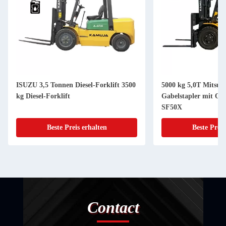
ISUZU 3,5 Tonnen Diesel-Forklift 3500
5000 kg 5,0T Mitsubi
kg Diesel-Forklift
Gabelstapler mit Op
SF50X
Beste Preis erhalten
Beste Preis
Contact