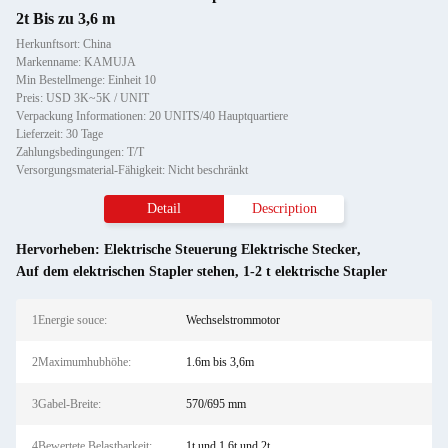
2t Bis zu 3,6 m
Herkunftsort: China
Markenname: KAMUJA
Min Bestellmenge: Einheit 10
Preis: USD 3K~5K / UNIT
Verpackung Informationen: 20 UNITS/40 Hauptquartiere
Lieferzeit: 30 Tage
Zahlungsbedingungen: T/T
Versorgungsmaterial-Fähigkeit: Nicht beschränkt
Detail
Description
Hervorheben:
Elektrische Steuerung Elektrische Stecker
,
Auf dem elektrischen Stapler stehen
,
1-2 t elektrische Stapler
1Energie souce:
Wechselstrommotor
2Maximumhubhöhe:
1.6m bis 3,6m
3Gabel-Breite:
570/695 mm
4Bewertete Belastbarkeit:
1t und 1,6t und 2t