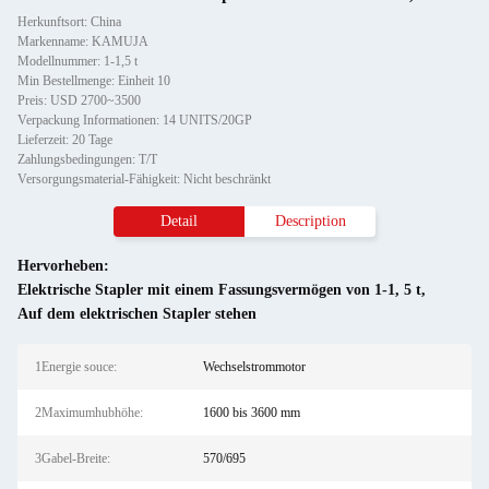
Herkunftsort: China
Markenname: KAMUJA
Modellnummer: 1-1,5 t
Min Bestellmenge: Einheit 10
Preis: USD 2700~3500
Verpackung Informationen: 14 UNITS/20GP
Lieferzeit: 20 Tage
Zahlungsbedingungen: T/T
Versorgungsmaterial-Fähigkeit: Nicht beschränkt
Detail
Description
Hervorheben:
Elektrische Stapler mit einem Fassungsvermögen von 1-1
,
5 t
,
Auf dem elektrischen Stapler stehen
1Energie souce:
Wechselstrommotor
2Maximumhubhöhe:
1600 bis 3600 mm
3Gabel-Breite:
570/695