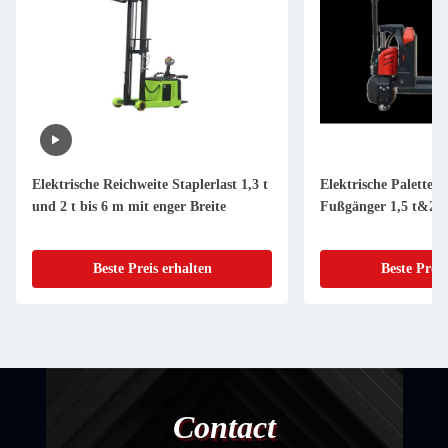
Elektrische Reichweite Staplerlast 1,3 t
Elektrische Paletten
und 2 t bis 6 m mit enger Breite
Fußgänger 1,5 t&2 t
Beste Preis erhalten
Beste Preis
Contact