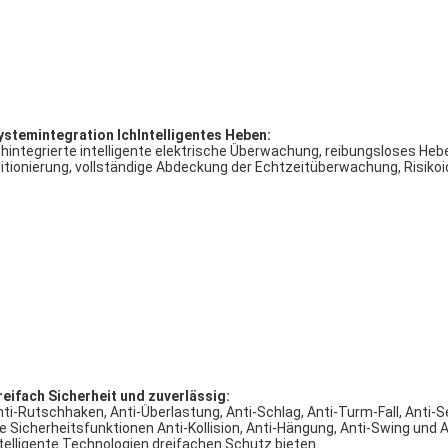
ystemintegration
Ich
Intelligentes Heben:
hintegrierte intelligente elektrische Überwachung, reibungsloses Heb
itionierung, vollständige Abdeckung der Echtzeitüberwachung, Risikoid
reifach
Sicherheit und
zuverlässig:
ti-Rutschhaken, Anti-Überlastung, Anti-Schlag, Anti-Turm-Fall, Anti-S
e Sicherheitsfunktionen Anti-Kollision, Anti-Hängung, Anti-Swing und 
telligente Technologien dreifachen Schutz bieten.