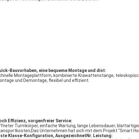
uick-Bauvorhaben,
eine bequeme Montage und
d
ist:
chnelle Montageplattform, kombinierte Krawattenstange, teleskopisch
ntage und Demontage, flexibel und effizient.
och
Effizienz, sorgenfreier Service:
ffneter Turmkörper, einfache Wartung, lange Lebensdauer; blattartig
ransportkosten;Das Unternehmen hat sich mit dem Projekt "Smart Ho
rste Klasse-Konfiguration,
Ausgezeichnet
Nr.
Leistung: