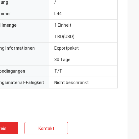
erung
/
ummer
L44
ellmenge
1 Einheit
TBD(USD)
ng Informationen
Exportpaket
30 Tage
bedingungen
T/T
gsmaterial-Fähigkeit
Nicht beschränkt
eis
Kontakt