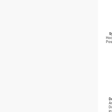
S
Hoc
Pos
D
An
Di
in