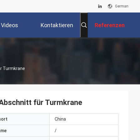
German
Videos
Kontaktieren
Referenzen
Sie Uns
ür Turmkrane
Abschnitt für Turmkrane
sort
China
ame
/