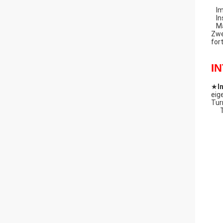
Im
In
Ma
Zwe
for
I
★
I
eig
Tur