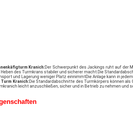
nnenkäfigturm
Kranich:
Der Schwerpunkt des Jackings ruht auf der Mi
 Heben des Turmkrans stabiler und sicherer macht.Die Standardabschn
nsport und Lagerung weniger Platz einnimmtDie Anlage kann in jedem 
Turm
Kranich:
Die Standardabschnitte des Turmkörpers können als 
mkranich leicht anzuschließen, sicher und in Betrieb zu nehmen und sc
genschaften