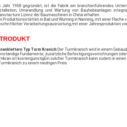
 Jahr 1958 gegründet, ist die Fabrik ein branchenführendes Unter
stallation, Umwandlung und Wartung von Bauhebeanlagen integriert
nutacture Lizenz der Baumaschinen in China erhalten.
i Produktionsstätten in Bali und Wuming in Nanning, mit einer Fläche
tschrittlicher Verarbeitungsausrüstung,mit einer Jahresproduktion vo
NTRODUKT
nnenklettern
Typ
Turm
Kranich:
Der Turmkranich wird in einem Gebäude
enständige Fundamente, zusätzliche Befestigungsvorrichtungen oder 
mkran ist kostengünstigEin solcher Turmkranich kann zudem in einen
Turmkranich zu einem niedrigen Preis.