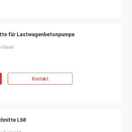
atte für Lastwagenbetonpumpe
 Gläser
Kontakt
chnitte L68