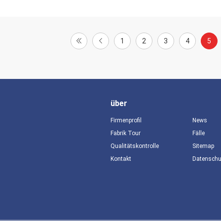
1
2
3
4
5
über
Firmenprofil
News
Fabrik Tour
Fälle
Qualitätskontrolle
Sitemap
Kontakt
Datensch