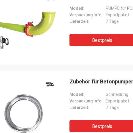
Modell:
PUMPE für P
Verpackung Informationen:
Exportpaket
Lieferzeit:
7 Tage
Bestpreis
Zubehör für Betonpumpe
Modell:
Schneidring
Verpackung Informationen:
Exportpaket
Lieferzeit:
7 Tage
Bestpreis