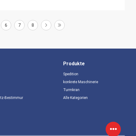
6
7
8
Produkte
Spedition
konkrete Maschinerie
Turmkran
utz-Bestimmungen
Alle Kategorien