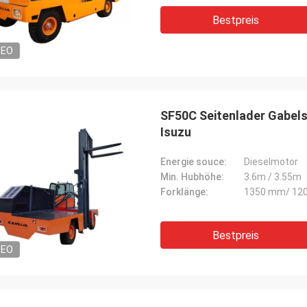
Bestpreis
DEO
SF50C Seitenlader Gabelst
Isuzu
Energie souce:
Dieselmotor
Min. Hubhöhe:
3.6m / 3.55m
Forklänge:
1350 mm/ 12
Bestpreis
DEO